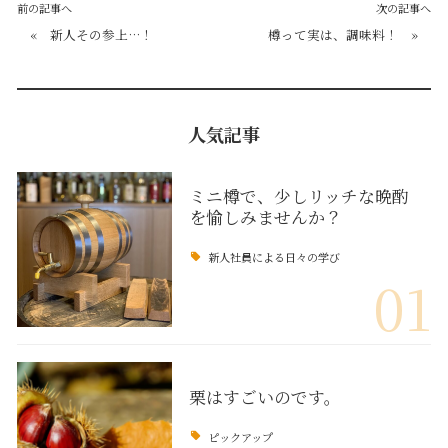
前の記事へ
次の記事へ
«
新人その参上…！
樽って実は、調味料！
»
人気記事
ミニ樽で、少しリッチな晩酌
を愉しみませんか？
新人社員による日々の学び
01
栗はすごいのです。
ピックアップ