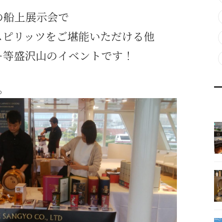
の船上展示会で
スピリッツをご堪能いただける他
ー等盛沢山のイベントです！
。