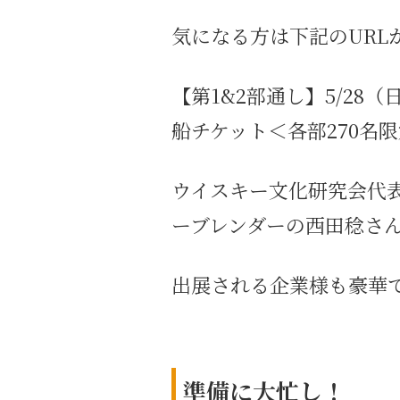
気になる方は下記のURL
【第1&2部通し】5/28
船チケット＜各部270名限定＞ (
ウイスキー文化研究会代表の
ーブレンダーの西田稔さ
出展される企業様も豪華
準備に大忙し！