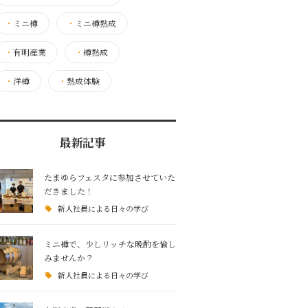
・
ミニ樽
・
ミニ樽熟成
・
有明産業
・
樽熟成
・
洋樽
・
熟成体験
最新記事
たまゆらフェスタに参加させていた
だきました！
新人社員による日々の学び
ミニ樽で、少しリッチな晩酌を愉し
みませんか？
新人社員による日々の学び