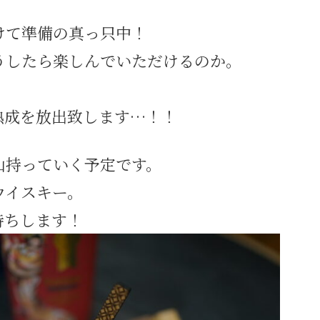
けて準備の真っ只中！
うしたら楽しんでいただけるのか。
。
熟成を放出致します…！！
山持っていく予定です。
ウイスキー。
持ちします！