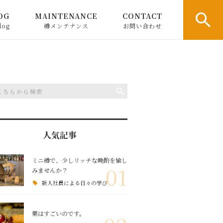
OG
MAINTENANCE
CONTACT
log
樽メンテナンス
お問い合わせ
ついて
ついて
産業の職人技術
人気記事
ミニ樽で、少しリッチな晩酌を愉し
01
みませんか？
新人社員による日々の学び
栗はすごいのです。