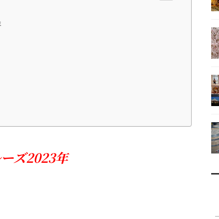
3年
ーズ2023年
！