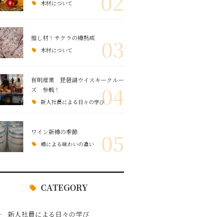
02
木材について
推し材！サクラの樽熟成
03
木材について
有明産業 琵琶湖ウイスキークルー
04
ズ 参戦！
新人社員による日々の学び
ワイン新樽の季節
05
樽による味わいの違い
CATEGORY
新人社員による日々の学び