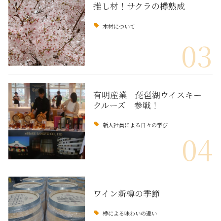
推し材！サクラの樽熟成
木材について
03
有明産業 琵琶湖ウイスキー
クルーズ 参戦！
新人社員による日々の学び
04
ワイン新樽の季節
樽による味わいの違い