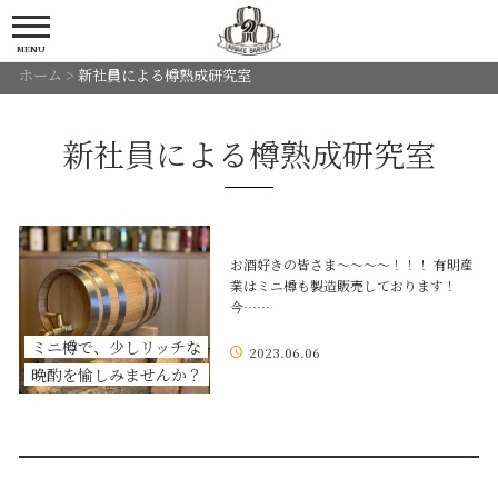
MENU
ホーム
>
新社員による樽熟成研究室
新社員による樽熟成研究室
お酒好きの皆さま～～～～！！！ 有明産
業はミニ樽も製造販売しております！
今……
ミニ樽で、少しリッチな
2023.06.06
晩酌を愉しみませんか？