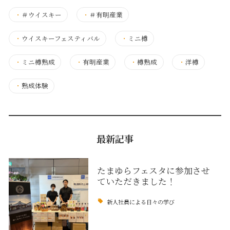
・
＃ウイスキー
・
＃有明産業
・
ウイスキーフェスティバル
・
ミニ樽
・
ミニ樽熟成
・
有明産業
・
樽熟成
・
洋樽
・
熟成体験
最新記事
たまゆらフェスタに参加させ
ていただきました！
新人社員による日々の学び