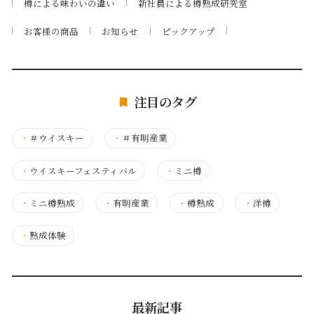
樽による味わいの違い
新社員による樽熟成研究室
お客様の商品
お知らせ
ピックアップ
注目のタグ
・
＃ウイスキー
・
＃有明産業
・
ウイスキーフェスティバル
・
ミニ樽
・
ミニ樽熟成
・
有明産業
・
樽熟成
・
洋樽
・
熟成体験
最新記事