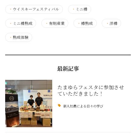
・
ウイスキーフェスティバル
・
ミニ樽
・
ミニ樽熟成
・
有明産業
・
樽熟成
・
洋樽
・
熟成体験
最新記事
たまゆらフェスタに参加させ
ていただきました！
新人社員による日々の学び