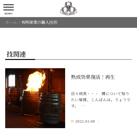
MENU
ホーム
>
有明産業の職人技術
技関連
熟成効果復活！再生
日々成長・・・ 樽について知り
たい皆様、こんばんは。りょうで
す。 …
2022.03.08